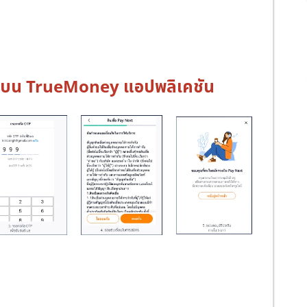
xt บน TrueMoney แอปพลิเคชัน