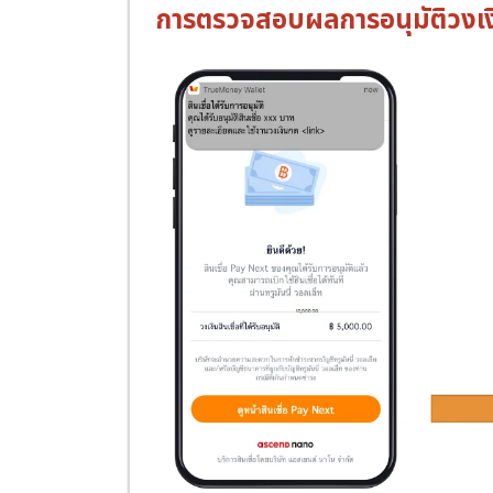
การตรวจสอบผลการอนุมัติวงเง