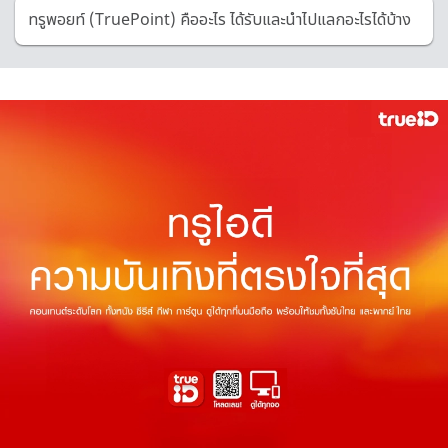
ทรูพอยท์ (TruePoint) คืออะไร ได้รับและนำไปแลกอะไรได้บ้าง