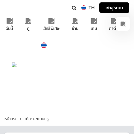
TH
เข้าสู่ระบบ
วันนี้
ดู
สิทธิพิเศษ
อ่าน
เกม
ตาตั้ง
Thailand
ภาษาไทย
บริการช่วยเหลือทรูไอดี
คะแนนทรู - รวมคำถามและคำตอบที่เกี่ยวกับ
"คะแนนทรู"
หน้าแรก
แท็ก: คะแนนทรู