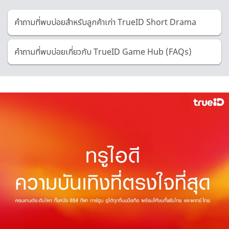
คำถามที่พบบ่อยสำหรับลูกค้าเก่า TrueID Short Drama
คำถามที่พบบ่อยเกี่ยวกับ TrueID Game Hub (FAQs)