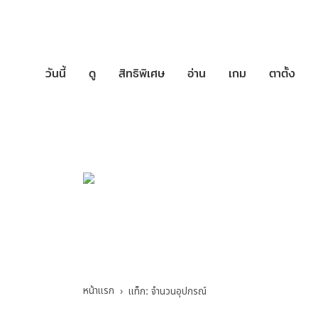
วันนี้
ดู
สิทธิพิเศษ
อ่าน
เกม
ตาตั้ง
บริการช่วยเหล
จำนวนอุปกรณ์ - รว
หน้าแรก
แท็ก: จำนวนอุปกรณ์