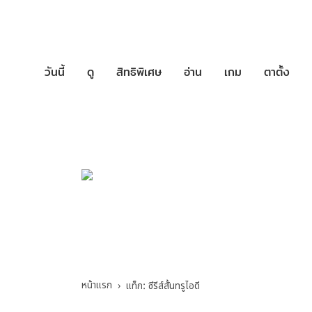
วันนี้
ดู
สิทธิพิเศษ
อ่าน
เกม
ตาตั้ง
บริการช่วยเหล
ซีรีส์สั้นทรูไอดี - ร
หน้าแรก
แท็ก: ซีรีส์สั้นทรูไอดี