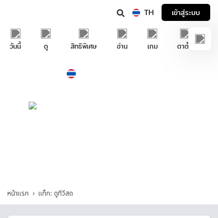
TH
เข้าสู่ระบบ
วันนี้
ดู
สิทธิพิเศษ
อ่าน
เกม
ตาตั้ง
Thailand
ภาษาไทย
บริการช่วยเหลือทรูไอดี
ดูทีวีสด - รวมคำถามและคำตอบที่เกี่ยวกับ "ดู
ทีวีสด"
หน้าแรก
แท็ก: ดูทีวีสด