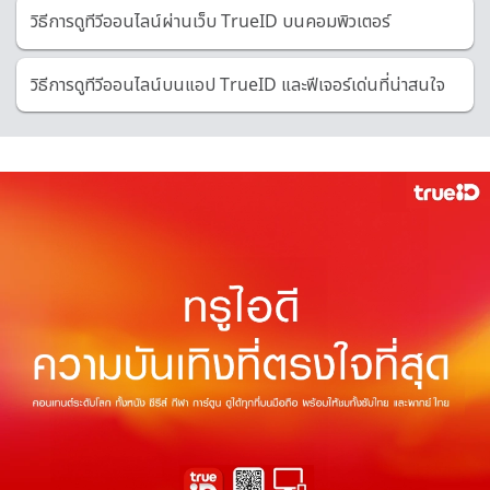
วิธีการดูทีวีออนไลน์ผ่านเว็บ TrueID บนคอมพิวเตอร์
วิธีการดูทีวีออนไลน์บนแอป TrueID และฟีเจอร์เด่นที่น่าสนใจ