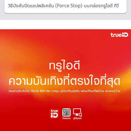
วิธีบังคับปิดแอปพลิเคชัน (Force Stop) บนกล่องทรูไอดี ทีวี