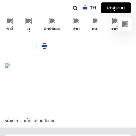
TH
เข้าสู่ระบบ
วันนี้
ดู
สิทธิพิเศษ
อ่าน
เกม
ตาตั้ง
Thailand
ภาษาไทย
บริการช่วยเหลือทรูไอดี
บังคับปิดแอป - รวมคำถามและคำตอบที่เกี่ยว
กับ "บังคับปิดแอป"
หน้าแรก
แท็ก: บังคับปิดแอป