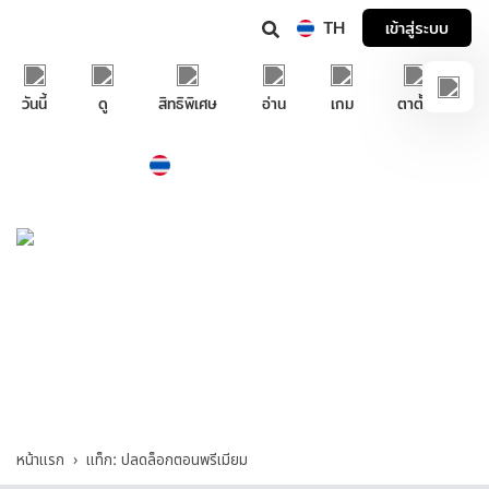
TH
เข้าสู่ระบบ
วันนี้
ดู
สิทธิพิเศษ
อ่าน
เกม
ตาตั้ง
Thailand
ภาษาไทย
บริการช่วยเหลือทรูไอดี
ปลดล็อกตอนพรีเมียม - รวมคำถามและคำตอบ
ที่เกี่ยวกับ "ปลดล็อกตอนพรีเมียม"
หน้าแรก
แท็ก: ปลดล็อกตอนพรีเมียม