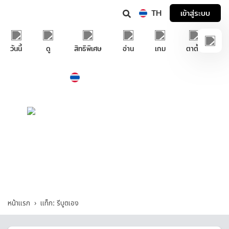
TH
เข้าสู่ระบบ
วันนี้
ดู
สิทธิพิเศษ
อ่าน
เกม
ตาตั้ง
Thailand
ภาษาไทย
บริการช่วยเหลือทรูไอดี
รีบูตเอง - รวมคำถามและคำตอบที่เกี่ยวกับ "รี
บูตเอง"
หน้าแรก
แท็ก: รีบูตเอง