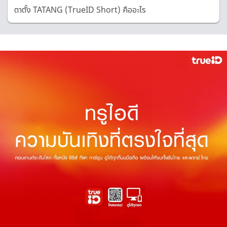
ตาตั้ง TATANG (TrueID Short) คืออะไร