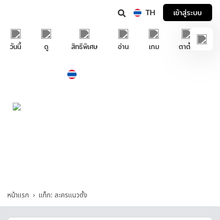
TH
เข้าสู่ระบบ
วันนี้
ดู
สิทธิพิเศษ
อ่าน
เกม
ตาตั้ง
Thailand
ภาษาไทย
บริการช่วยเหลือทรูไอดี
ละครแนวตั้ง - รวมคำถามและคำตอบที่เกี่ยวกับ
"ละครแนวตั้ง"
หน้าแรก
แท็ก: ละครแนวตั้ง