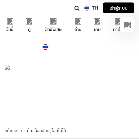
TH
เข้าสู่ระบบ
วันนี้
ดู
สิทธิพิเศษ
อ่าน
เกม
ตาตั้ง
Thailand
ภาษาไทย
บริการช่วยเหลือทรูไอดี
ล็อกอินทรูไอดีไม่ได้ - รวมคำถามและคำตอบที่
เกี่ยวกับ "ล็อกอินทรูไอดีไม่ได้"
หน้าแรก
แท็ก: ล็อกอินทรูไอดีไม่ได้