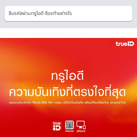
ลืมรหัสผ่านทรูไอดี ต้องทำอย่างไร