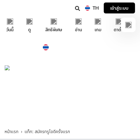
TH
เข้าสู่ระบบ
วันนี้
ดู
สิทธิพิเศษ
อ่าน
เกม
ตาตั้ง
Thailand
ภาษาไทย
บริการช่วยเหลือทรูไอดี
สมัครทรูไอดีครั้งแรก - รวมคำถามและคำตอบที่
เกี่ยวกับ "สมัครทรูไอดีครั้งแรก"
หน้าแรก
แท็ก: สมัครทรูไอดีครั้งแรก