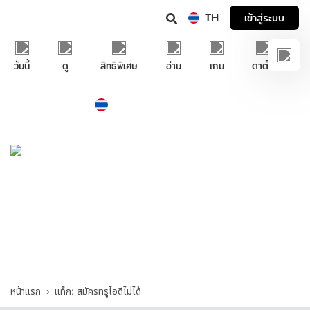
TH
เข้าสู่ระบบ
วันนี้
ดู
สิทธิพิเศษ
อ่าน
เกม
ตาตั้ง
Thailand
ภาษาไทย
บริการช่วยเหลือทรูไอดี
สมัครทรูไอดีไม่ได้ - รวมคำถามและคำตอบที่
เกี่ยวกับ "สมัครทรูไอดีไม่ได้"
หน้าแรก
แท็ก: สมัครทรูไอดีไม่ได้