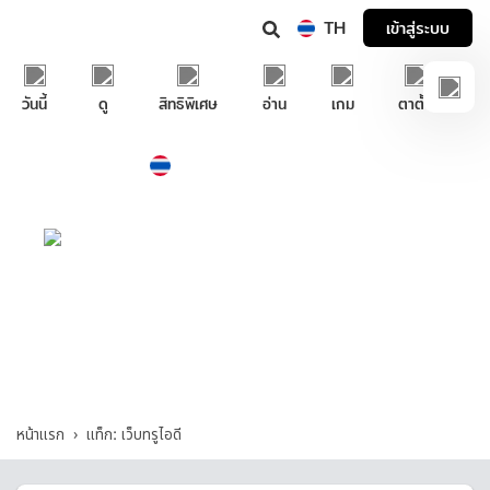
TH
เข้าสู่ระบบ
วันนี้
ดู
สิทธิพิเศษ
อ่าน
เกม
ตาตั้ง
Thailand
ภาษาไทย
บริการช่วยเหลือทรูไอดี
เว็บทรูไอดี - รวมคำถามและคำตอบที่เกี่ยวกับ
"เว็บทรูไอดี"
หน้าแรก
แท็ก: เว็บทรูไอดี