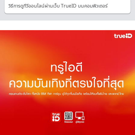
วิธีการดูทีวีออนไลน์ผ่านเว็บ TrueID บนคอมพิวเตอร์