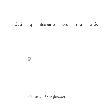
วันนี้
ดู
สิทธิพิเศษ
อ่าน
เกม
ตาตั้ง
บริการช่วยเหล
ทรูไอดีพลัส - รวมค
หน้าแรก
แท็ก: ทรูไอดีพลัส