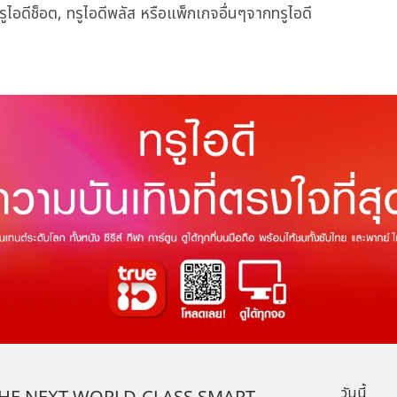
รูไอดีช็อต, ทรูไอดีพลัส หรือแพ็กเกจอื่นๆจากทรูไอดี
วันนี้