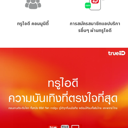
ทรูไอดี คอมมูนิตี้
การสมัครสมาชิกแอปบริกา
รอื่นๆ ผ่านทรูไอดี