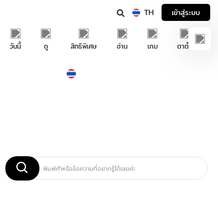
TH
เข้าสู่ระบบ
วันนี้
ดู
สิทธิพิเศษ
อ่าน
เกม
ตาตั้ง
Thailand
ภาษาไทย
บริการช่วยเหลือทรูไอดี
คำค้นหายอดนิยม :
แก้ปัญหากล่องทรูไอดี
ตั้งค่าและแก้ไขรีโมท
ปัญหาภาพและเสียง
วิธีรับสิทธิ์ทรูโบนัส
วิธีสมัครทรูไอดี