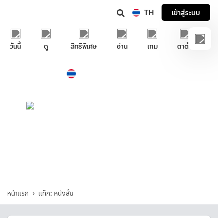
TH
เข้าสู่ระบบ
วันนี้
ดู
สิทธิพิเศษ
อ่าน
เกม
ตาตั้ง
Thailand
ภาษาไทย
บริการช่วยเหลือทรูไอดี
หนังสั้น - รวมคำถามและคำตอบที่เกี่ยวกับ
"หนังสั้น"
หน้าแรก
แท็ก: หนังสั้น