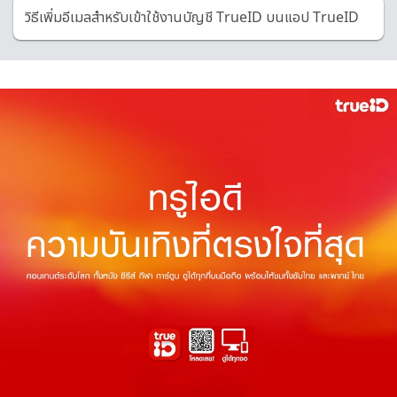
วิธีเพิ่มอีเมลสำหรับเข้าใช้งานบัญชี TrueID บนแอป TrueID