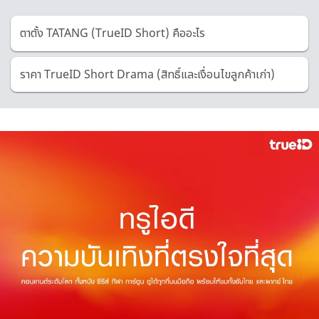
ตาตั้ง TATANG (TrueID Short) คืออะไร
ราคา TrueID Short Drama (สิทธิ์และเงื่อนไขลูกค้าเก่า)