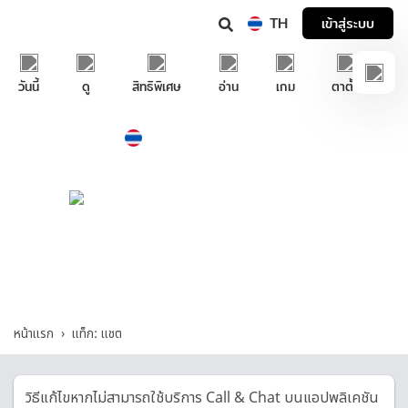
TH
เข้าสู่ระบบ
วันนี้
ดู
สิทธิพิเศษ
อ่าน
เกม
ตาตั้ง
Thailand
ภาษาไทย
บริการช่วยเหลือทรูไอดี
แชต - รวมคำถามและคำตอบที่เกี่ยวกับ "แชต"
หน้าแรก
แท็ก: แชต
วิธีแก้ไขหากไม่สามารถใช้บริการ Call & Chat บนแอปพลิเคชัน