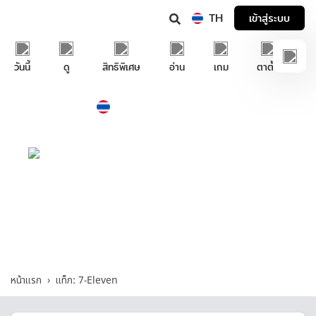
TH
เข้าสู่ระบบ
วันนี้
ดู
สิทธิพิเศษ
อ่าน
เกม
ตาตั้ง
Thailand
ภาษาไทย
บริการช่วยเหลือทรูไอดี
7-Eleven - รวมคำถามและคำตอบที่เกี่ยวกับ
"7-Eleven"
หน้าแรก
แท็ก: 7-Eleven