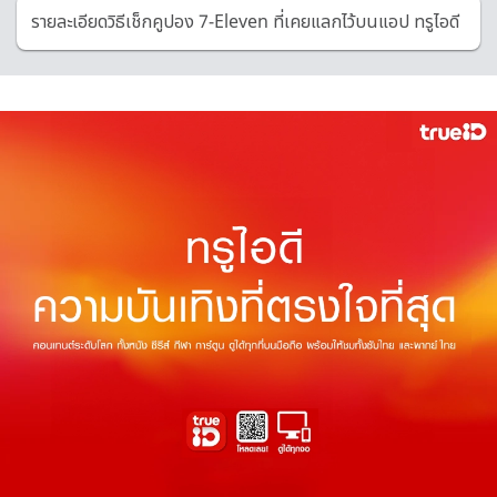
รายละเอียดวิธีเช็กคูปอง 7-Eleven ที่เคยแลกไว้บนแอป ทรูไอดี