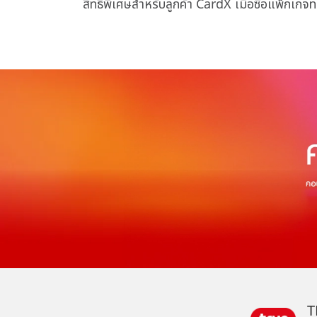
สิทธิพิเศษสำหรับลูกค้า CardX เมื่อซื้อแพ็กเกจท
T