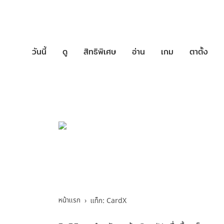
วันนี้
ดู
สิทธิพิเศษ
อ่าน
เกม
ตาตั้ง
บริการช่วยเหล
CardX - รวมคำถามแ
หน้าแรก
แท็ก: CardX