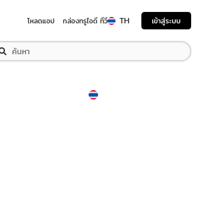
TH
เข้าสู่ระบบ
โหลดแอป
กล่องทรูไอดี ทีวี
Thailand
ภาษาไทย