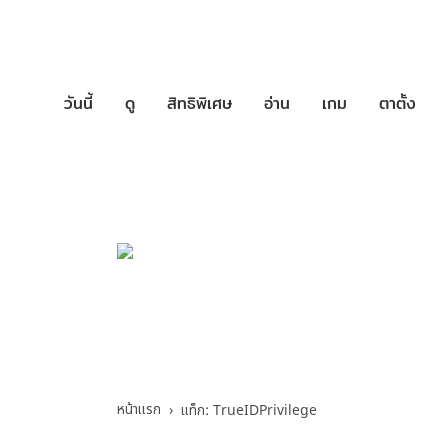
วันนี้
ดู
สิทธิพิเศษ
อ่าน
เกม
ตาตั้ง
บริการช่วยเหล
TrueIDPrivilege -
หน้าแรก
แท็ก: TrueIDPrivilege