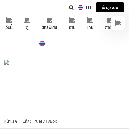
TH
เข้าสู่ระบบ
วันนี้
ดู
สิทธิพิเศษ
อ่าน
เกม
ตาตั้ง
Thailand
ภาษาไทย
บริการช่วยเหลือทรูไอดี
TrueIDTVBox - รวมคำถามและคำตอบที่เกี่ยว
กับ "TrueIDTVBox"
หน้าแรก
แท็ก: TrueIDTVBox