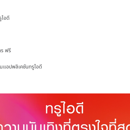
ูไอดี
ทร ฟรี
บนแอปพลิเคชันทรูไอดี