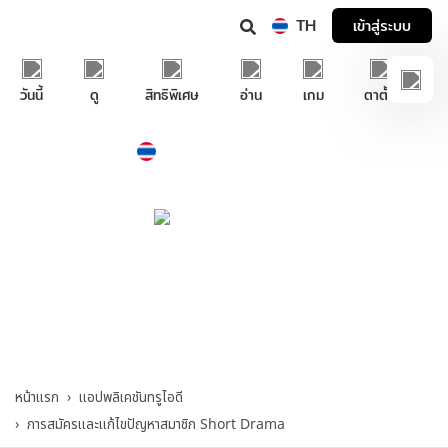
TH
เข้าสู่ระบบ
วันนี้
ดู
สิทธิพิเศษ
อ่าน
เกม
ตาตั้ง
Thailand
ภาษาไทย
บริการช่วยเหลือทรูไอดี
แอปพลิเคชันทรูไอดี
>
การสมัครและแก้ไข
ปัญหาสมาชิก Short Drama
หน้าแรก
แอปพลิเคชันทรูไอดี
การสมัครและแก้ไขปัญหาสมาชิก Short Drama