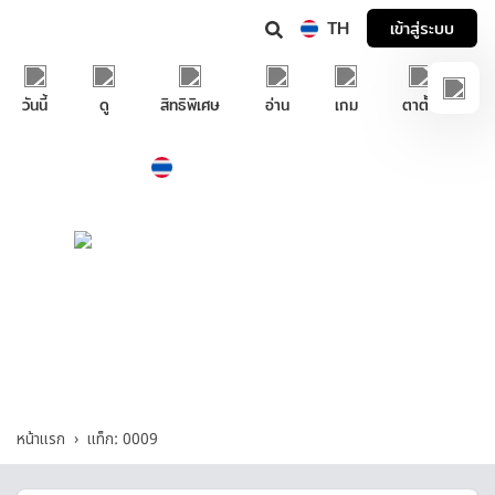
TH
เข้าสู่ระบบ
วันนี้
ดู
สิทธิพิเศษ
อ่าน
เกม
ตาตั้ง
Thailand
ภาษาไทย
บริการช่วยเหลือทรูไอดี
0009 - รวมคำถามและคำตอบที่เกี่ยวกับ
"0009"
หน้าแรก
แท็ก: 0009