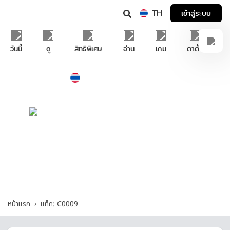
TH
เข้าสู่ระบบ
วันนี้
ดู
สิทธิพิเศษ
อ่าน
เกม
ตาตั้ง
Thailand
ภาษาไทย
บริการช่วยเหลือทรูไอดี
C0009 - รวมคำถามและคำตอบที่เกี่ยวกับ
"C0009"
หน้าแรก
แท็ก: C0009