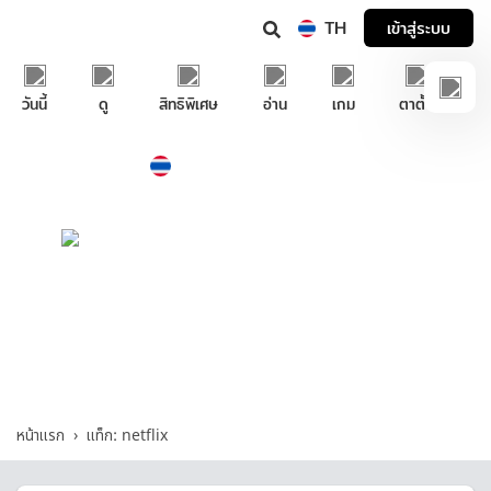
TH
เข้าสู่ระบบ
วันนี้
ดู
สิทธิพิเศษ
อ่าน
เกม
ตาตั้ง
Thailand
ภาษาไทย
บริการช่วยเหลือทรูไอดี
netflix - รวมคำถามและคำตอบที่เกี่ยวกับ
"netflix"
หน้าแรก
แท็ก: netflix