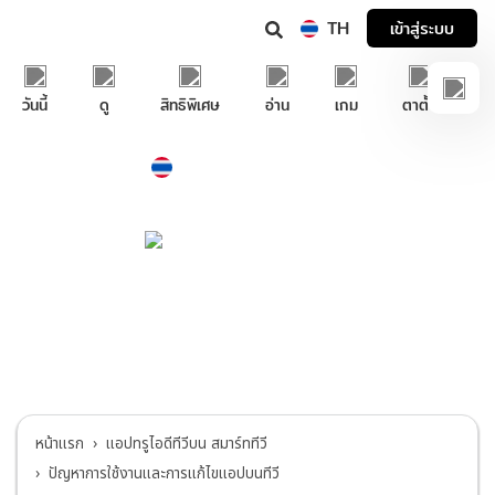
TH
เข้าสู่ระบบ
วันนี้
ดู
สิทธิพิเศษ
อ่าน
เกม
ตาตั้ง
Thailand
ภาษาไทย
บริการช่วยเหลือทรูไอดี
แอปทรูไอดีทีวีบน สมาร์ททีวี
>
ปัญหาการใช้งาน
และการแก้ไขแอปบนทีวี
หน้าแรก
แอปทรูไอดีทีวีบน สมาร์ททีวี
ปัญหาการใช้งานและการแก้ไขแอปบนทีวี