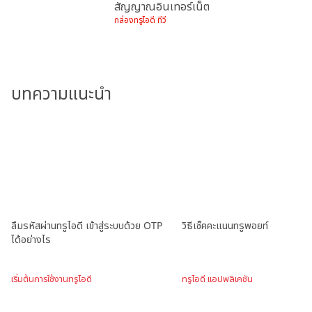
สัญญาณอินเทอร์เน็ต
กล่องทรูไอดี ทีวี
บทความแนะนำ
ลืมรหัสผ่านทรูไอดี เข้าสู่ระบบด้วย OTP
วิธีเช็คคะแนนทรูพอยท์
ได้อย่างไร
เริ่มต้นการใช้งานทรูไอดี
ทรูไอดี แอปพลิเคชัน