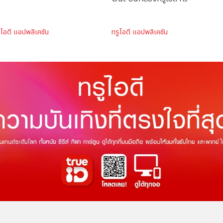
ูไอดี แอปพลิเคชัน
ทรูไอดี แอปพลิเคชัน