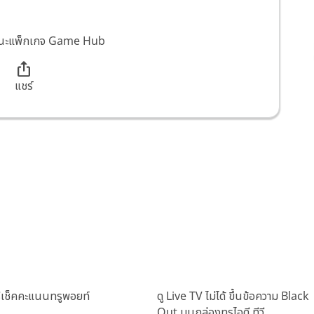
สถานะแพ็กเกจ Game Hub
แชร์
ธีเช็คคะแนนทรูพอยท์
ดู Live TV ไม่ได้ ขึ้นข้อความ Black
Out บนกล่องทรูไอดี ทีวี