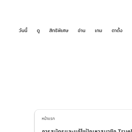
วันนี้
ดู
สิทธิพิเศษ
อ่าน
เกม
ตาตั้ง
บริการช่วยเหล
หน้าแรก
การสมัครและแก้ไขปัญหาสมาชิก True