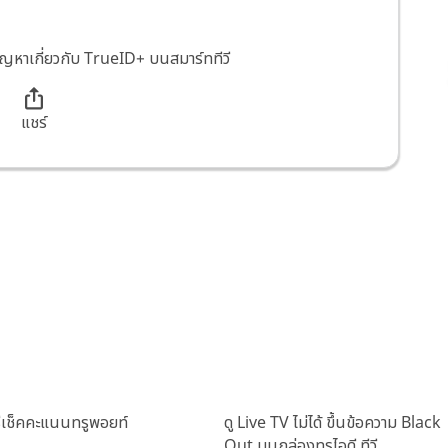
ัญหาเกี่ยวกับ TrueID+ บนสมาร์ททีวี
แชร์
ธีเช็คคะแนนทรูพอยท์
ดู Live TV ไม่ได้ ขึ้นข้อความ Black
Out บนกล่องทรูไอดี ทีวี