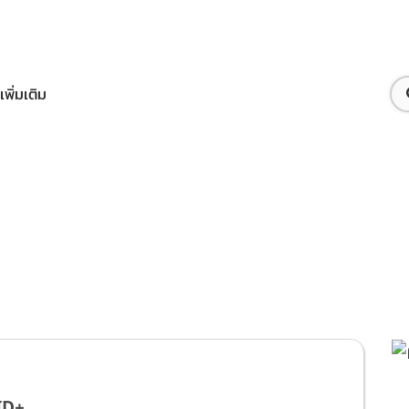
เพิ่มเติม
ือทรูไอดี
ID+