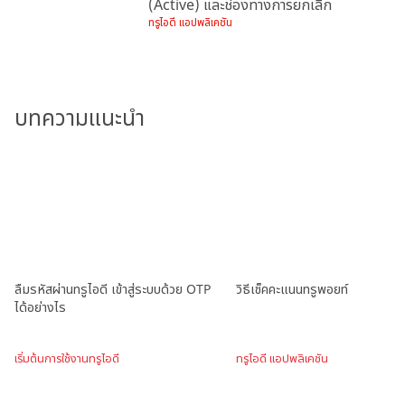
(Active) และช่องทางการยกเลิก
ทรูไอดี แอปพลิเคชัน
บทความแนะนำ
ลืมรหัสผ่านทรูไอดี เข้าสู่ระบบด้วย OTP
วิธีเช็คคะแนนทรูพอยท์
ได้อย่างไร
เริ่มต้นการใช้งานทรูไอดี
ทรูไอดี แอปพลิเคชัน