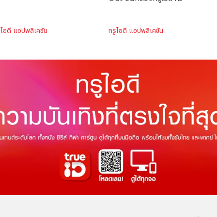
ูไอดี แอปพลิเคชัน
ทรูไอดี แอปพลิเคชัน