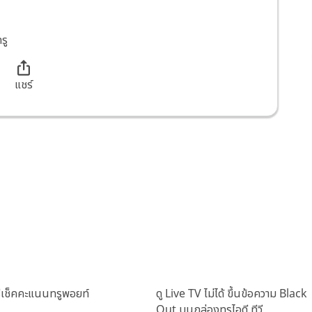
รู
แชร์
ธีเช็คคะแนนทรูพอยท์
ดู Live TV ไม่ได้ ขึ้นข้อความ Black
Out บนกล่องทรูไอดี ทีวี