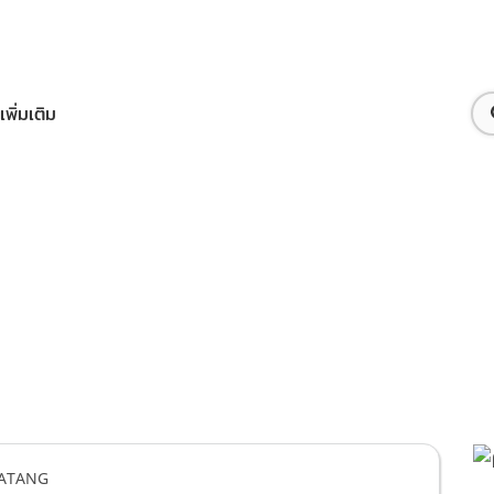
เพิ่มเติม
ือทรูไอดี
บ่อยและวิธีแก้ไข ตาตั้ง TATANG
ง TATANG