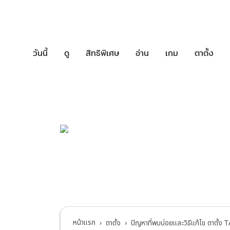
วันนี้
ดู
สิทธิพิเศษ
อ่าน
เกม
ตาตั้ง
บริการช่วยเหล
ตาตั้ง
>
ปัญหาที่พบ
หน้าแรก
ตาตั้ง
ปัญหาที่พบบ่อยและวิธีแก้ไข ตาตั้