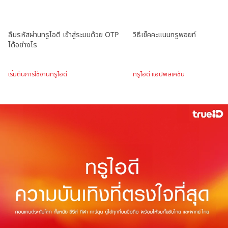
ลืมรหัสผ่านทรูไอดี เข้าสู่ระบบด้วย OTP
วิธีเช็คคะแนนทรูพอยท์
ได้อย่างไร
เริ่มต้นการใช้งานทรูไอดี
ทรูไอดี แอปพลิเคชัน