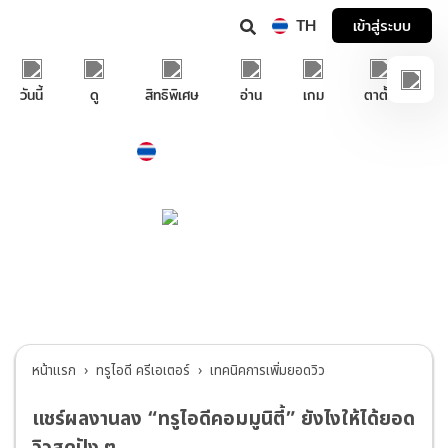
TH
เข้าสู่ระบบ
วันนี้
ดู
สิทธิพิเศษ
อ่าน
เกม
ตาตั้ง
Thailand
ภาษาไทย
บริการช่วยเหลือทรูไอดี
ทรูไอดี ครีเอเตอร์
>
เทคนิคการเพิ่มยอดวิว
หน้าแรก
ทรูไอดี ครีเอเตอร์
เทคนิคการเพิ่มยอดวิว
แชร์ผลงานลง “ทรูไอดีคอมมูนิตี้” ยังไงให้ได้ยอด