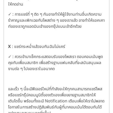
ให้กดอ่าน
✓ : การแชร์ถี่ ๆ ติด ๆ กันอาจทำให้ผู้ใช้งานท่านอื่นเกิดความ
รำคาญและเพิกเฉยกับโพสต่าง ๆ ของเราแล้ว อาจทำให้แอคเคา
ท์ของเราถูกแอดมินเจ้าของกรุ๊ปแบนเข้าอีกด้วย
X
: แชร์กระหน่ำแล้วจบกันฉันไม่แคร์
✓ : ควรเข้ามาเช็คกระแสตอบรับของโพสเรา ตอบคอมเม้นพูด
คุยกับเพื่อนสมาชิก เพื่อสร้างฐานแฟนคลับที่จะสนับสนุนผล
งานต่อ ๆ ไปของเราในอนาคต
และเร็ว ๆ นี้จะมีฟีเจอร์ใหม่ที่กำลังจะให้ทุกคนสามารถแชร์โพส
หรือแชร์กรุ๊ปคอมมูนิตี้ของตัวเองเพื่อขยายฐานสมาชิกให้
เติบโตขึ้น พร้อมทั้งจะมี Notification เตือนเพื่อให้เราไม่พลาด
โอกาสในการสร้างปฏิสัมพันธ์กับผู้ที่มาคอมเม้นโต้ตอบกันได้