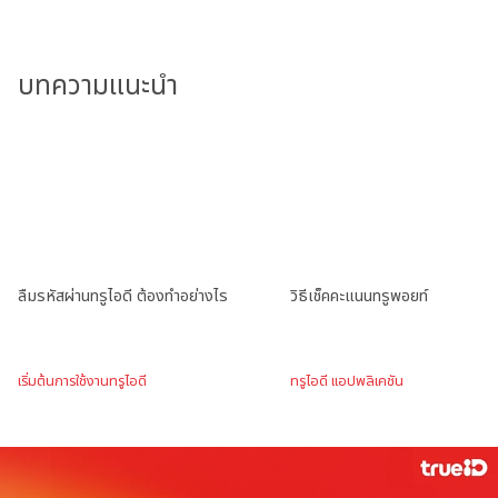
บทความแนะนำ
ลืมรหัสผ่านทรูไอดี ต้องทำอย่างไร
วิธีเช็คคะแนนทรูพอยท์
เริ่มต้นการใช้งานทรูไอดี
ทรูไอดี แอปพลิเคชัน