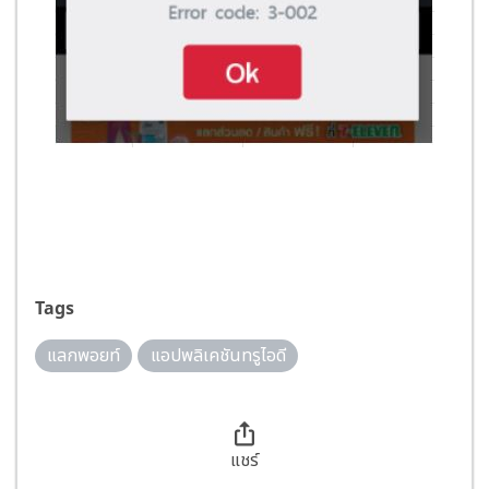
Tags
แลกพอยท์
แอปพลิเคชันทรูไอดี
แชร์