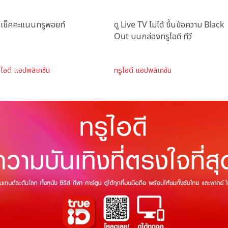
ธีเช็คคะแนนทรูพอยท์
ดู Live TV ไม่ได้ ขึ้นข้อความ Black
Out บนกล่องทรูไอดี ทีวี
ูไอดี แอปพลิเคชัน
ทรูไอดี แอปพลิเคชัน