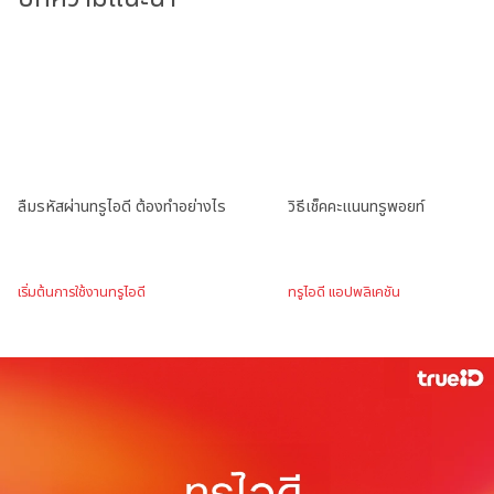
ลืมรหัสผ่านทรูไอดี ต้องทำอย่างไร
วิธีเช็คคะแนนทรูพอยท์
เริ่มต้นการใช้งานทรูไอดี
ทรูไอดี แอปพลิเคชัน