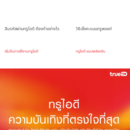
ลืมรหัสผ่านทรูไอดี ต้องทำอย่างไร
วิธีเช็คคะแนนทรูพอยท์
เริ่มต้นการใช้งานทรูไอดี
ทรูไอดี แอปพลิเคชัน