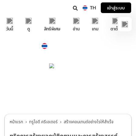
TH
เข้าสู่ระบบ
วันนี้
ดู
สิทธิพิเศษ
อ่าน
เกม
ตาตั้ง
Thailand
ภาษาไทย
บริการช่วยเหลือทรูไอดี
ทรูไอดี ครีเอเตอร์
>
สร้างคอนเทนต์อย่างไรให้
สำเร็จ
หน้าแรก
ทรูไอดี ครีเอเตอร์
สร้างคอนเทนต์อย่างไรให้สำเร็จ