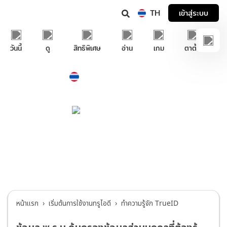
TH
เข้าสู่ระบบ
วันนี้
ดู
สิทธิพิเศษ
อ่าน
เกม
ตาตั้ง
Thailand
ภาษาไทย
บริการช่วยเหลือทรูไอดี
เริ่มต้นการใช้งานทรูไอดี
>
ทำความรู้จัก
TrueID
หน้าแรก
เริ่มต้นการใช้งานทรูไอดี
ทำความรู้จัก TrueID