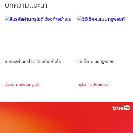
บทความแนะนำ
ลืมรหัสผ่านทรูไอดี ต้องทำอย่างไร
วิธีเช็คคะแนนทรูพอยท์
เริ่มต้นการใช้งานทรูไอดี
ทรูไอดี แอปพลิเคชัน