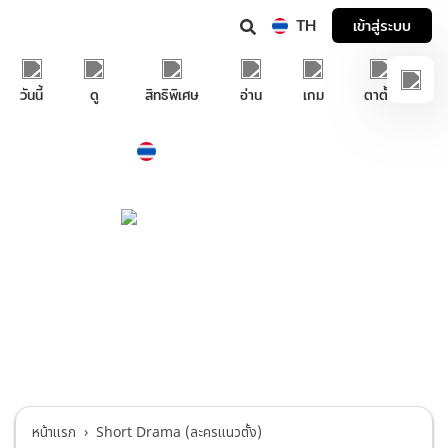
TH
เข้าสู่ระบบ
วันนี้
ดู
สิทธิพิเศษ
อ่าน
เกม
ตาตั้ง
Thailand
ภาษาไทย
บริการช่วยเหลือทรูไอดี
Short Drama (ละครแนวตั้ง)
>
วิธีการสมัคร
และบริหารสมาชิกแพ็กเกจ TATANG Short
Drama
หน้าแรก
Short Drama (ละครแนวตั้ง)