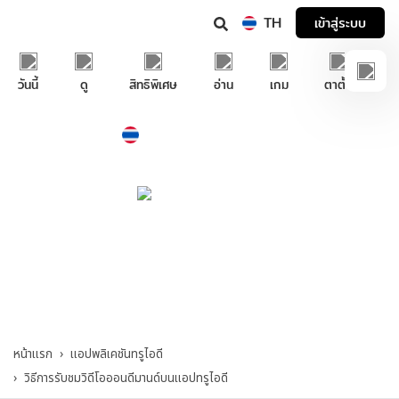
TH
เข้าสู่ระบบ
วันนี้
ดู
สิทธิพิเศษ
อ่าน
เกม
ตาตั้ง
Thailand
ภาษาไทย
บริการช่วยเหลือทรูไอดี
แอปพลิเคชันทรูไอดี
>
วิธีการรับชมวิดีโอ
ออนดีมานด์บนแอปทรูไอดี
หน้าแรก
แอปพลิเคชันทรูไอดี
วิธีการรับชมวิดีโอออนดีมานด์บนแอปทรูไอดี