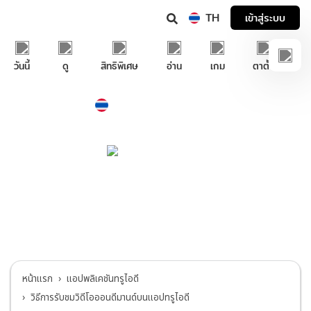
TH
เข้าสู่ระบบ
วันนี้
ดู
สิทธิพิเศษ
อ่าน
เกม
ตาตั้ง
Thailand
ภาษาไทย
บริการช่วยเหลือทรูไอดี
แอปพลิเคชันทรูไอดี
>
วิธีการรับชมวิดีโอ
ออนดีมานด์บนแอปทรูไอดี
หน้าแรก
แอปพลิเคชันทรูไอดี
วิธีการรับชมวิดีโอออนดีมานด์บนแอปทรูไอดี