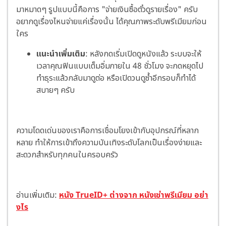
มาหมาดๆ รูปแบบนี้คือการ "จ่ายเงินซื้อตั๋วดูรายเรื่อง" ครับ
อยากดูเรื่องไหนจ่ายแค่เรื่องนั้น ได้คุณภาพระดับพรีเมียมก่อน
ใคร
แนะนำเพิ่มเติม
: หลังกดเริ่มเปิดดูหนังแล้ว ระบบจะให้
เวลาคุณฟินแบบเต็มอิ่มภายใน 48 ชั่วโมง จะกดหยุดไป
ทำธุระแล้วกลับมาดูต่อ หรือเปิดวนดูซ้ำอีกรอบก็ทำได้
สบายๆ ครับ
ความโดดเด่นของเราคือการเชื่อมโยงเข้ากับอุปกรณ์ที่หลาก
หลาย ทำให้การเข้าถึงความบันเทิงระดับโลกเป็นเรื่องง่ายและ
สะดวกสำหรับทุกคนในครอบครัว
อ่านเพิ่มเติม:
หนัง TrueID+ ต่างจาก หนังเช่าพรีเมียม อย่า
งไร