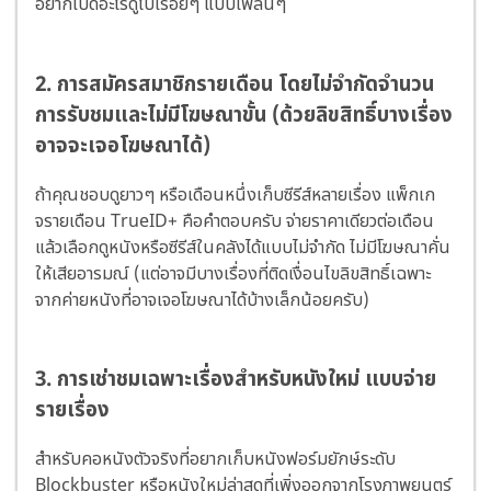
อยากเปิดอะไรดูไปเรื่อยๆ แบบเพลินๆ
2. การสมัครสมาชิกรายเดือน โดยไม่จำกัดจำนวน
การรับชมและไม่มีโฆษณาขั้น (ด้วยลิขสิทธิ์บางเรื่อง
อาจจะเจอโฆษณาได้)
ถ้าคุณชอบดูยาวๆ หรือเดือนหนึ่งเก็บซีรีส์หลายเรื่อง แพ็กเก
จรายเดือน TrueID+ คือคำตอบครับ จ่ายราคาเดียวต่อเดือน
แล้วเลือกดูหนังหรือซีรีส์ในคลังได้แบบไม่จำกัด ไม่มีโฆษณาคั่น
ให้เสียอารมณ์ (แต่อาจมีบางเรื่องที่ติดเงื่อนไขลิขสิทธิ์เฉพาะ
จากค่ายหนังที่อาจเจอโฆษณาได้บ้างเล็กน้อยครับ)
3. การเช่าชมเฉพาะเรื่องสำหรับหนังใหม่ แบบจ่าย
รายเรื่อง
สำหรับคอหนังตัวจริงที่อยากเก็บหนังฟอร์มยักษ์ระดับ
Blockbuster หรือหนังใหม่ล่าสุดที่เพิ่งออกจากโรงภาพยนตร์