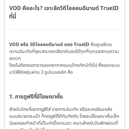
VOD คืออะไร? เจาะลึกวิดีโอออนดีมานด์ TrueID
ที่นี่
VOD หรือ วิดีโอออนดีมานด์ ของ TrueID
คือศูนย์รวม
ความบันเทิงที่คุณสามารถเลือกรับชมได้ทุกที่ทุกเวลาตามความ
สะดวก
โดยไม่ต้องรอตารางออกอากาศแบบโทรทัศน์ทั่วไป ซึ่งออกแบบ
มาให้ยืดหยุ่นผ่าน 3 รูปแบบหลัก คือ
1. การดูฟรีที่มีโฆษณาคั่น
สำหรับใครที่อยากดูซีรีส์ รายการบันเทิง หรือละครย้อนหลัง
แบบสบายกระเป๋า ก็กดดูฟรีได้ทันทีครับ โดยจะมีโฆษณาคั่นเล็ก
น้อยคอยทำหน้าที่เป็นค่าตั๋วแทนเรา เหมาะสำหรับวันพักผ่อนที่