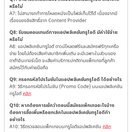
หรือไม่
A7: ไม่สามารถทำการโหลดหนังเป็นไฟล์เก็บไว้ได้ เนื่องจากมี
เรื่องของลิขสิทธิ์จาก Content Provider
Q8: รับชมคอนเทนต์ทางแอปพลิเคชันทรูไอดี มีค่าใช้จ่าย
หรือไม่
A8: แอปพลิเคชันทรูไอดี ดาวน์โหลดฟรีและสมัครฟรีทุกเครือ
ข่าย โดยไม่ต้องเสียค่าสมาชิกเพิ่มเติม จะมีเฉพาะในส่วนของ
ดาต้าอินเทอร์เน็ต จะเสียค่าบริการปกติตามแพ็กเกจที่ลูกค้า
สมัครไว้กับค่ายมือถือ
Q9: กรอกรหัสโปรโมชันในแอปพลิเคชันทรูไอดี ได้อย่างไร
A9: วิธีกรอกรหัสโปรโมชัน (Promo Code) บนแอปพลิเคชัน
ทรูไอดี
คลิก
Q10: หากต้องการเช็กว่าตอนนี้สมัครแพ็กเกจอะไรบ้าง
ต้องการซื้อเพิ่มหรือยกเลิกในแอปพลิเคชันทรูไอดีทำ
อย่างไร
A10: วิธีตรวจสอบเเพ็กเกจบนทรูไอดีแอปพลิเคชัน
คลิก