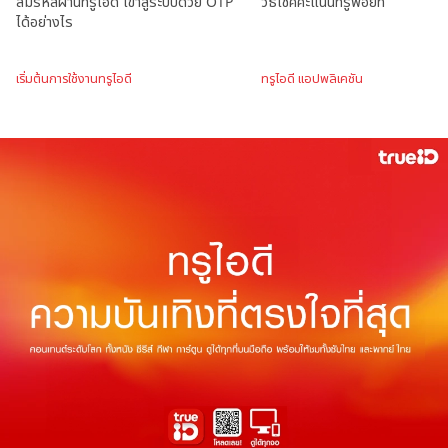
ลืมรหัสผ่านทรูไอดี เข้าสู่ระบบด้วย OTP
วิธีเช็คคะแนนทรูพอยท์
ได้อย่างไร
เริ่มต้นการใช้งานทรูไอดี
ทรูไอดี แอปพลิเคชัน